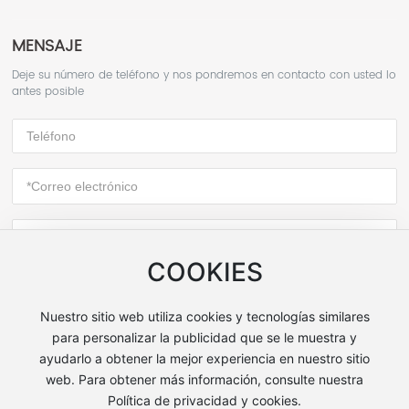
MENSAJE
Deje su número de teléfono y nos pondremos en contacto con usted lo
antes posible
COOKIES
ENVIAR
Nuestro sitio web utiliza cookies y tecnologías similares
para personalizar la publicidad que se le muestra y
ayudarlo a obtener la mejor experiencia en nuestro sitio
Copyright © 2025 Chaoyang Siwei Medical Technology Co.,
web. Para obtener más información, consulte nuestra
Ltd. Todos los derechos reservados
Política de privacidad y cookies.
Desarrollado por: 300.cn
jinzhou.300.cn
|
SEO
|
Política de