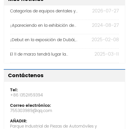
2026-07-27
Categorías de equipos dentales y
cómo elegir un proveedor confiable de
equipos dentales
2024-08-27
¡Apareciendo en la exhibición de
Ciudad Ho Chi Minh en Vietnam el 27
de agosto!
2025-02-08
¡Debut en la exposición de Dubái,
Emiratos Árabes Unidos, el 8 de
febrero!
2025-03-11
El 11 de marzo tendrá lugar la
Exposición Internacional Dental de
Guangzhou South China!
Contáctenos
Tel:
+86 13521159394
Correo electrónico:
755303989@qq.com
AÑADIR:
Parque Industrial de Piezas de Automóviles y